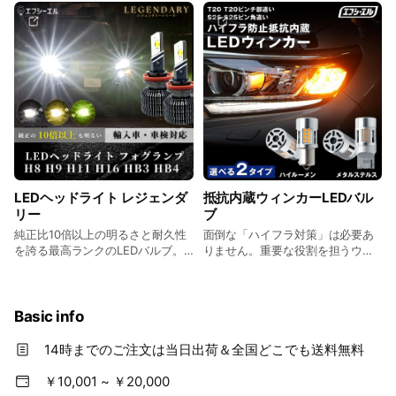
ン性も高まり、ドライブが楽しく
なると人気
LEDヘッドライト レジェンダ
抵抗内蔵ウィンカーLEDバル
リー
ブ
純正比10倍以上の明るさと耐久性
面倒な「ハイフラ対策」は必要あ
を誇る最高ランクのLEDバルブ。
りません。重要な役割を担うウィ
輸入車や国産車のライトをよりカ
ンカーだからこそ、LED化してさ
ッコよく
らなる光を
Basic info
14時までのご注文は当日出荷＆全国どこでも送料無料
￥10,001 ~ ￥20,000