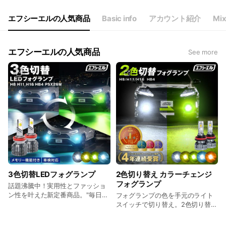
エフシーエルの人気商品
Basic info
アカウント紹介
Mix
エフシーエルの人気商品
See more
3色切替LEDフォグランプ
2色切り替え カラーチェンジ
フォグランプ
話題沸騰中！実用性とファッショ
ン性を叶えた新定番商品。"毎日を
フォグランプの色を手元のライト
カラフルに！日常に遊び心を！"
スイッチで切り替え。2色切り替え
式のため、悪天候時の視界不良を
解消するだけでなく、ファッショ