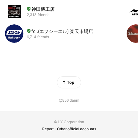
神田機工店
2,313 friends
fcl.(エフシーエル) 楽天市場店
6,714 friends
Top
@856idanm
© LY Corporation
Report
Other official accounts