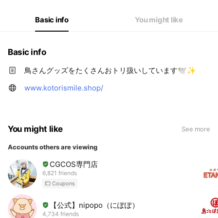
Basic info
You might like
Basic info
鳥さんグッズをたくさんおトリ扱いしています🕊✨
www.kotorismile.shop/
You might like
See more
Accounts others are viewing
CGCOS専門店
6,821 friends
Coupons
【公式】nipopo（にぽぽ）
4,734 friends