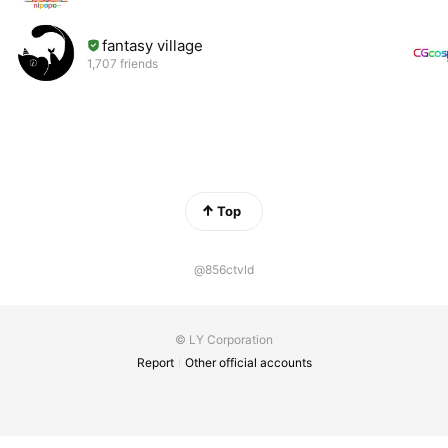
fantasy village
1,707 friends
Top
@856ctvld
© LY Corporation
Report
Other official accounts