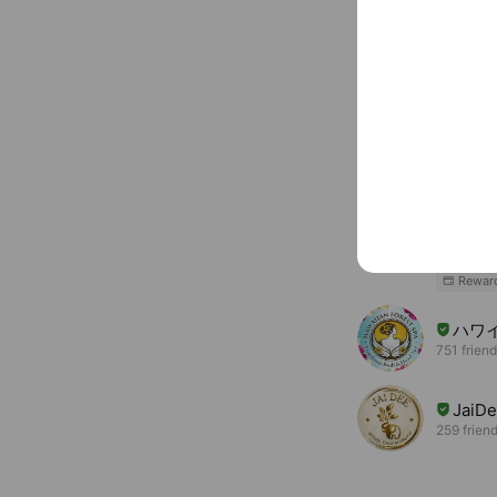
You might like
Accounts others ar
ル・
3,057 fri
Rewar
ハワイ
751 frien
JaiDe
259 frien