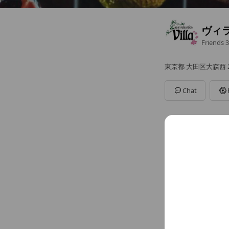
ヴィ
Friends
3
東京都 大田区大森西 2
Chat
Reward cards