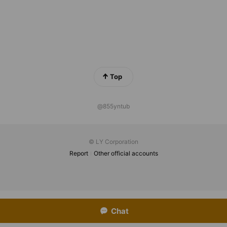
Top
@855yntub
© LY Corporation
Report
Other official accounts
Chat