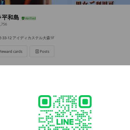
ラ平和島
,756
-33-12 アイディカステル大森1F
Reward cards
Posts