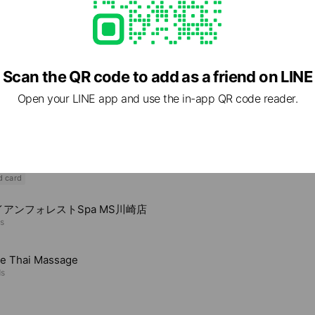
Scan the QR code to add as a friend on LINE
Open your LINE app and use the in-app QR code reader.
e viewing
タン アトレ川崎店
ends
d card
アンフォレストSpa MS川崎店
ds
e Thai Massage
ds