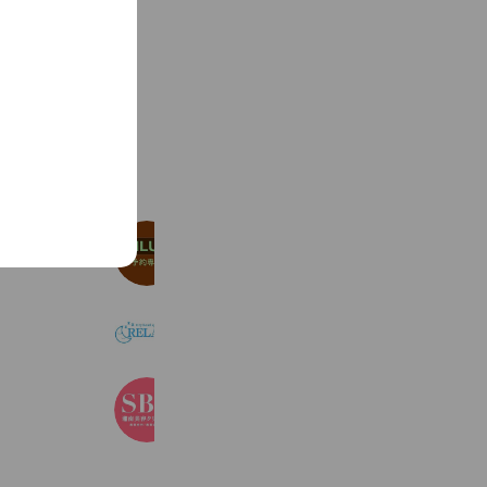
See more
BILUX 平和島店【予約専用】
1,923 friends
RELAIR 川崎店
1,299 friends
湘南美容クリニック
3,361,412 friends