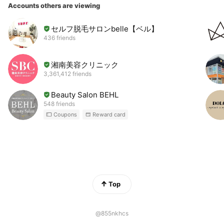
Accounts others are viewing
セルフ脱毛サロンbelle【ベル】
436 friends
湘南美容クリニック
3,361,412 friends
Beauty Salon BEHL
548 friends
Coupons
Reward card
Top
@855nkhcs