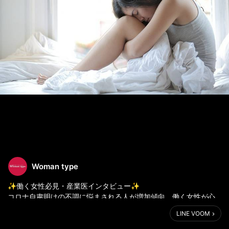
Woman type
✨働く女性必見・産業医インタビュー✨
コロナ自粛明けの不調に悩まされる人が増加傾向。働く女性が心
身の健康を保つには？【医師監修】
LINE VOOM
https://woman-type.jp/wt/feature/19045/