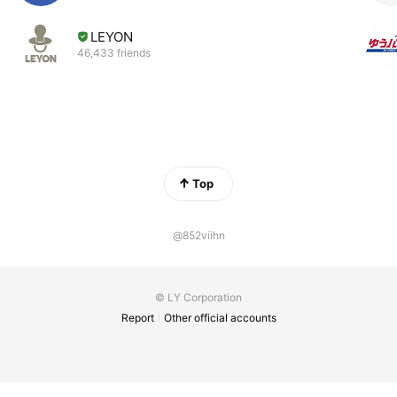
LEYON
46,433 friends
Top
@852viihn
© LY Corporation
Report
Other official accounts