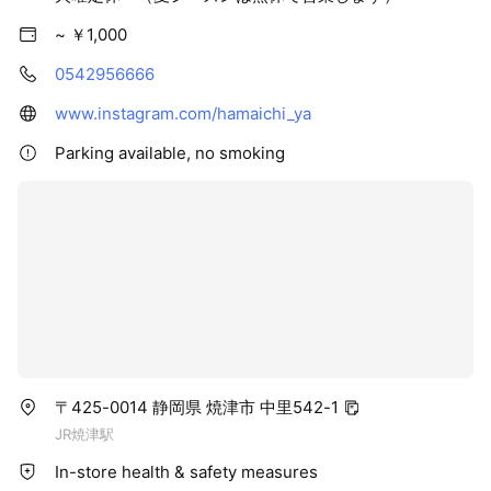
~ ￥1,000
0542956666
www.instagram.com/hamaichi_ya
Parking available, no smoking
〒425-0014 静岡県 焼津市 中里542-1
JR焼津駅
In-store health & safety measures