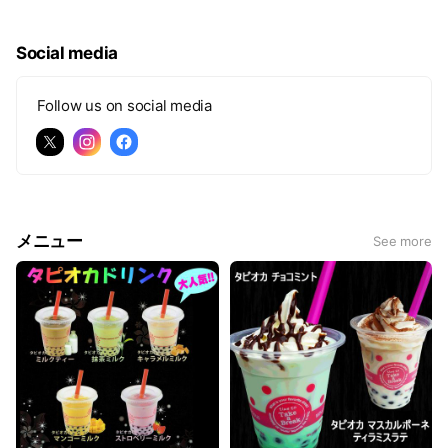
c
e
Social media
Follow us on social media
メニュー
See more