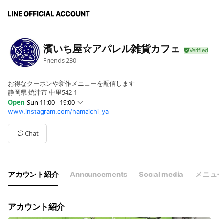
濱いち屋☆アパレル雑貨カフェ
Friends
230
お得なクーポンや新作メニューを配信します
静岡県 焼津市 中里542-1
Open
Sun 11:00 - 19:00
www.instagram.com/hamaichi_ya
Sun
11:00 - 19:00
Mon
11:00 - 19:00
Tue
Closed
Chat
Wed
11:00 - 19:00
Thu
11:00 - 19:00
Fri
11:00 - 19:00
Sat
11:00 - 19:00
アカウント紹介
Announcements
Social media
メニュ
火曜定休 （夏シーズンは無休で営業します）
アカウント紹介