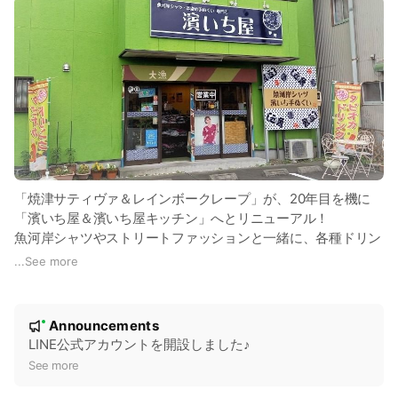
「焼津サティヴァ＆レインボークレープ」が、20年目を機に
「濱いち屋＆濱いち屋キッチン」へとリニューアル！
魚河岸シャツやストリートファッションと一緒に、各種ドリン
クやフードメニューもお楽しみいただけます。
...
See more
今年の夏シーズンは、かき氷の新作メニューも続々と登場！
★公式LINEのお友達追加でお得な割引クーポンも発行させてい
N
ただきますので、是非ご登録をよろしくお願いします♪
Announcements
New
o
LINE公式アカウントを開設しました♪
t
See more
i