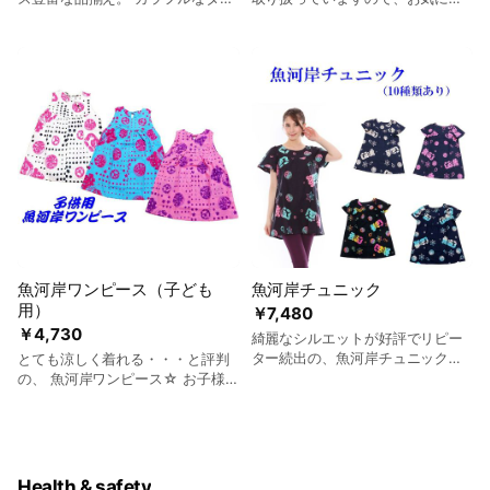
円） ☆ミルクベースのアルコール
プも大人気です。 ※デザイン・カ
りの魚河岸シャツが見つかるはず♪
メニューも各種ご用意しています
ラー・サイズで値段は異なります
伝統的な和柄デザインはもちろ
（タピオカトッピングも可能で
（3,850円～）
ん、カラフルで個性的なものま
す）
で・・・ メンズ・レディースとも
に品揃えが充実しています。 ※デ
ザイン・カラー・サイズで値段は
異なります （4,950円～）
魚河岸ワンピース（子ども
魚河岸チュニック
用）
￥7,480
￥4,730
綺麗なシルエットが好評でリピー
ター続出の、魚河岸チュニック☆
とても涼しく着れる・・・と評判
カラバリ豊富なので、お好きなカ
の、 魚河岸ワンピース☆ お子様や
ラーをお選びいただけます。
お孫さんへのプレゼントにも人気
です。 ※デザイン・カラー・サイ
ズで値段は異なります （4,730円
～）
Health & safety