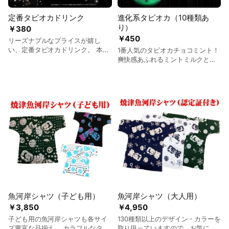
定番タピオカドリンク
進化系タピオカ（10種類あ
り）
￥380
￥450
リーズナブルなプライスが嬉し
い、定番タピオカドリンク。 本
1番人気のタピオカチョコミント！
場・台湾産の、もっちもち食感が
爽快感あふれるミントミルクと濃
大人気！ ＋50円でラージサイズに
厚チョコソースの美味しさがやみ
変更できます。 もちろんテイクア
つきに・・・ リピーター続出中！
ウトもOK！
2番人気は、タピオカマスカルポー
ネ ティラミスラテ！ イタリアンド
ルチェとして人気のティラミス
を、ドリンクにアレンジ♪ マスカ
ルポーネ味の美味しいドリンク
に、ほのかなコーヒーの味と香り
が上品にコラボ。 当店オススメの
ドリンクです。 他にも チャイ、ホ
ワイトチョコミルク、沖縄黒みつ
ミルク、バナナミルクチョコ、杏
仁ミルク、マロンミルク、ヘーゼ
ルナッツミルク、メロンミルク
魚河岸シャツ（子ども用）
魚河岸シャツ（大人用）
等、いろいろなタピオカメニュー
￥3,850
￥4,950
をご用意しています。 ＋50円でラ
ージサイズに変更できます。 （画
子ども用の魚河岸シャツも各サイ
130種類以上のデザイン・カラーを
像のホイップトッピングは+50
ズ豊富な品揃え。 カラフルなタイ
取り扱っていますので、お気に入