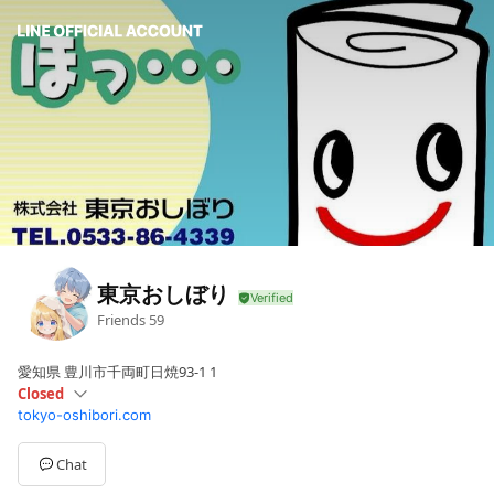
東京おしぼり
Friends
59
愛知県 豊川市千両町日焼93-1 1
Closed
tokyo-oshibori.com
Sun
Closed
Mon
08:30 - 17:00
Tue
08:30 - 17:00
Chat
Wed
Closed