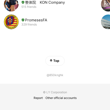
整体院 KON Company
515 friends
PromesesFA
329 friends
Top
@850knghk
© LY Corporation
Report
Other official accounts