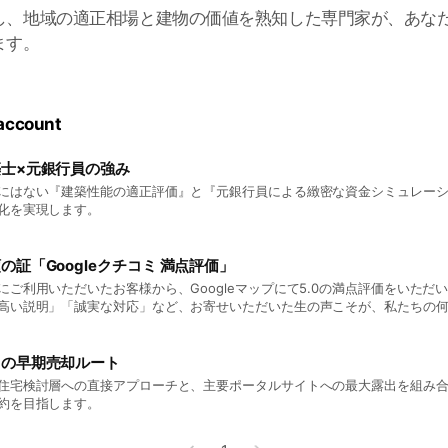
し、地域の適正相場と建物の価値を熟知した専門家が、あな
ます。
 account
士×元銀行員の強み
にはない『建築性能の適正評価』と『元銀行員による緻密な資金シミュレー
化を実現します。
の証「Googleクチコミ 満点評価」
にご利用いただいたお客様から、Googleマップにて5.0の満点評価をいただ
高い説明」「誠実な対応」など、お寄せいただいた生の声こそが、私たちの
す。
自の早期売却ルート
住宅検討層への直接アプローチと、主要ポータルサイトへの最大露出を組み
約を目指します。