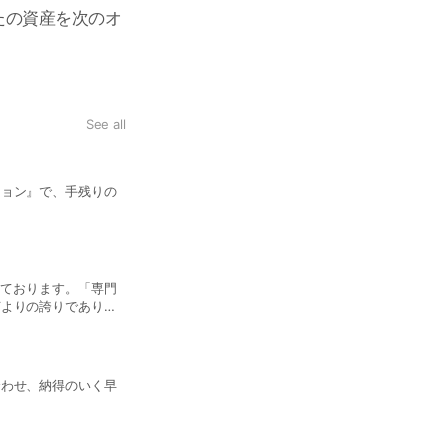
たの資産を次のオ
See all
ション』で、手残りの
いております。「専門
何よりの誇りであり実
合わせ、納得のいく早