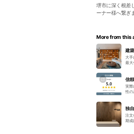
堺市に深く根差
ーナー様へ繋ぎ
More from this
建築
大手
最大
信頼
実際
性の
績で
独
注文
期成