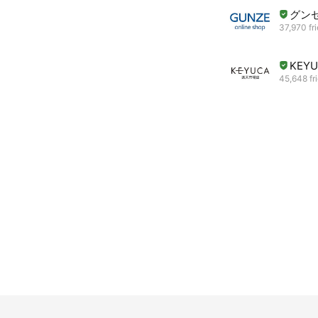
グン
37,970 fr
KEY
45,648 fr