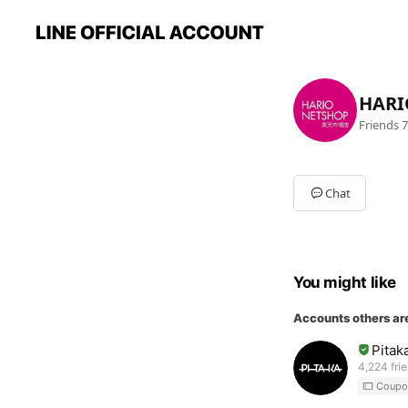
HAR
Friends
7
Chat
You might like
Accounts others ar
Pita
4,224 fri
Coupo