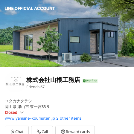
株式会社山根工務店
Friends
67
ユタカナクラシ
岡山県 津山市 東一宮83-9
Closed
www.yamane-koumuten.jp
2 other items
Sun
Closed
Mon
08:00 - 17:00
Tue
08:00 - 17:00
Chat
Call
Reward cards