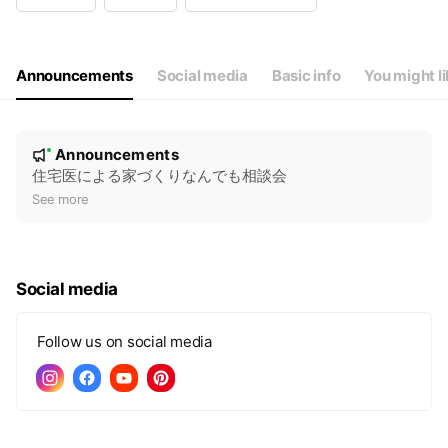
Wed
08:00 - 17:00
Thu
08:00 - 17:00
Fri
08:00 - 17:00
Sat
Closed
Announcements
Social media
Basic info
You might l
事前予約で土日祝・時間外対応可能
N
Announcements
New
o
住宅医による家づくりなんでも相談会
t
See more
i
c
e
Social media
Follow us on social media