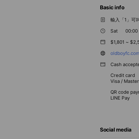
Basic info
輸入「1」可
Sat
00:00 
$1,801 ~ $2,
oldboyfc.co
Cash accept
Credit card
Visa / Maste
QR code pay
LINE Pay
Social media