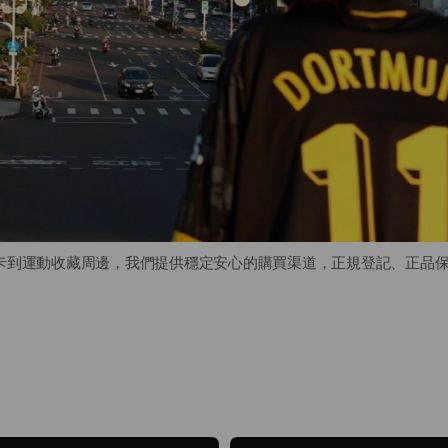
卡到運動收藏周邊，我們提供穩定安心的購買渠道，正規登記、正品
藏周邊，我們也透過部落格與社群內容，持續分享球迷文化、觀點與