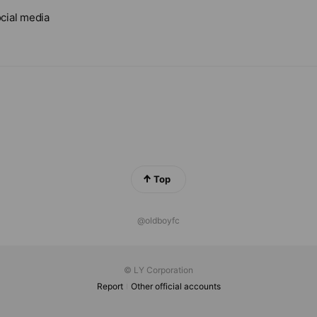
cial media
Top
@oldboyfc
© LY Corporation
Report
Other official accounts