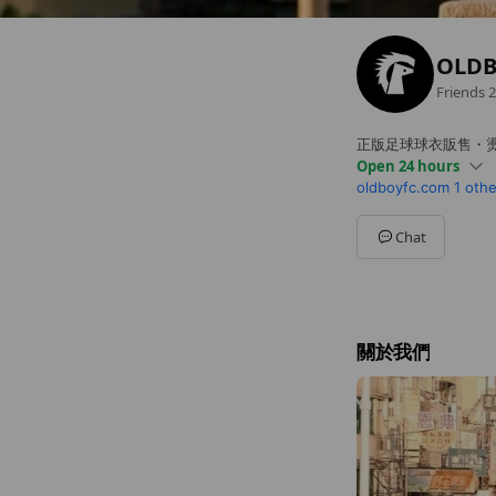
OLD
Friends
2
正版足球球衣販售・
Open 24 hours
oldboyfc.com
1 othe
Sun
00:00 - 00:00
Mon
00:00 - 00:00
Tue
00:00 - 00:00
Chat
Wed
00:00 - 00:00
Thu
00:00 - 00:00
Fri
00:00 - 00:00
Sat
00:00 - 00:00
關於我們