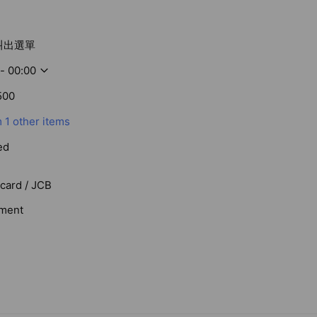
叫出選單
- 00:00
500
m
1 other items
ed
rcard / JCB
ment