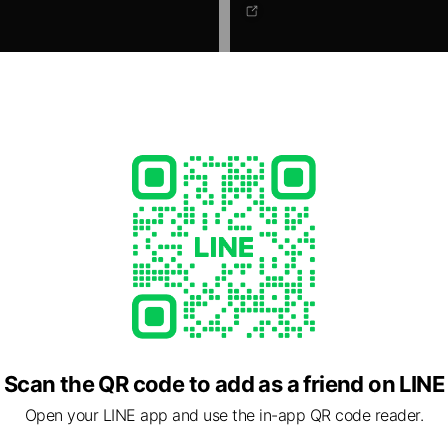
燙印服務
怕的就是選錯尺寸，為了幫助大家更安
印號與臂章皆由我們家氣壓燙印機完
Scan the QR code to add as a friend on LINE
主流品牌的球衣尺寸資訊，包括「球迷
的更平整，更不容易掉，效果與耐久度更好。 我
對照表與實際測量數據。
燙印技術非常有信心，從查資料、比
Open your LINE app and use the in-app QR code reader.
準確，每次燙印都親自處理，確保品
為讓你收到時能真心滿意。