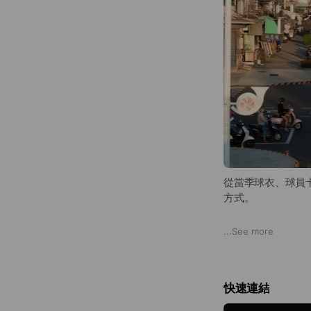
從當季球衣、球員
方式。
除了販售球衣與收
...
See more
快速連結