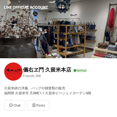
儀右ヱ門 久留米本店
Friends
308
久留米絣の洋服、バッグや雑貨類の販売
福岡県 久留米市 天神町1-1 久留米ビージェイガーデン6階
Chat
Posts