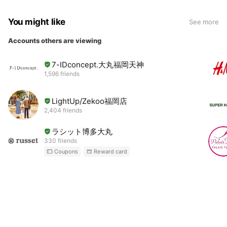
You might like
See more
Accounts others are viewing
7-IDconcept.大丸福岡天神
1,596 friends
LightUp/Zekoo福岡店
2,404 friends
ラシット博多大丸
330 friends
Coupons
Reward card