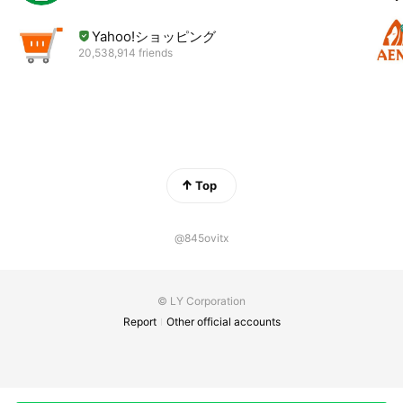
Yahoo!ショッピング
20,538,914 friends
Top
@845ovitx
© LY Corporation
Report
Other official accounts