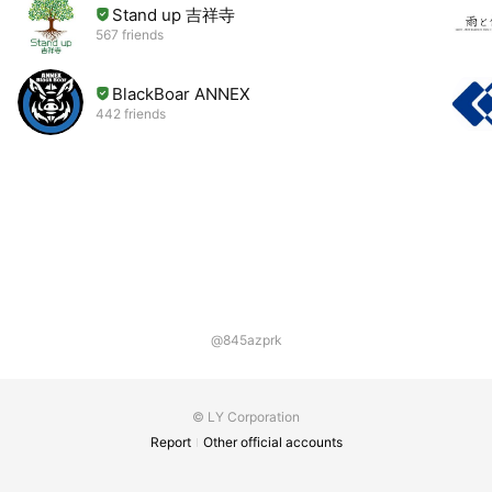
Stand up 吉祥寺
567 friends
BlackBoar ANNEX
442 friends
@845azprk
© LY Corporation
Report
Other official accounts