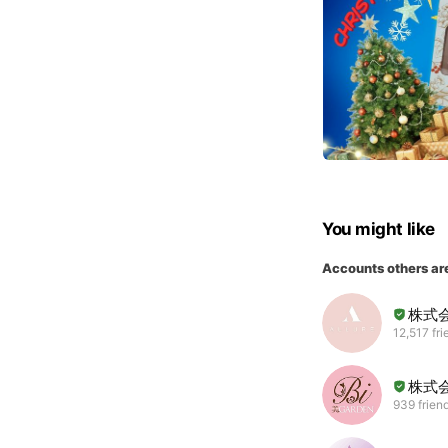
You might like
Accounts others ar
株式会
12,517 fri
株式
939 frien