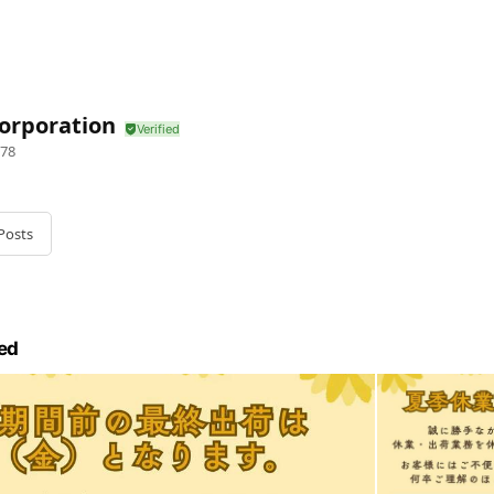
orporation
78
Posts
ed