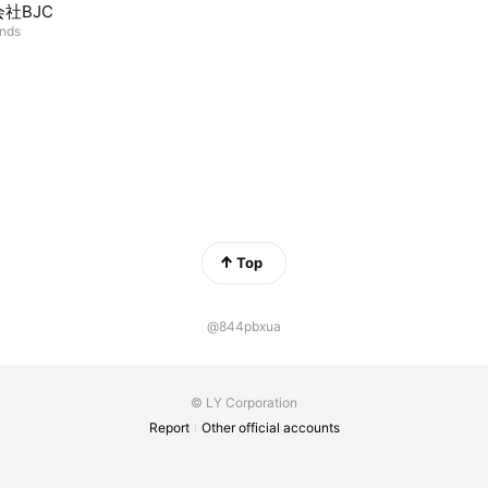
社BJC
ends
Top
@844pbxua
© LY Corporation
Report
Other official accounts