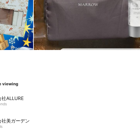
e viewing
社ALLURE
ends
会社美ガーデン
ds