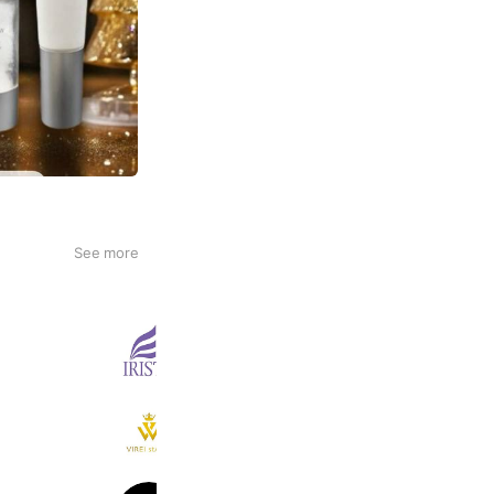
See more
株式会社アイリス（コスメ部門）
735 friends
VIREI stAyle.
7,546 friends