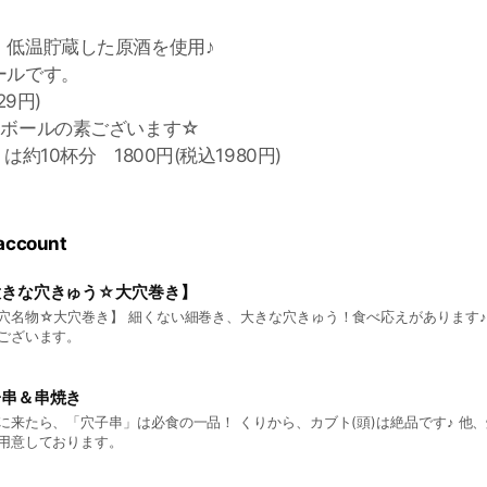
、低温貯蔵した原酒を使用♪
ールです。
29円)
イボールの素ございます☆
約10杯分 1800円(税込1980円)
 account
大きな穴きゅう☆大穴巻き】
穴名物☆大穴巻き】 細くない細巻き、大きな穴きゅう！食べ応えがあります♪
ございます。
子串＆串焼き
に来たら、「穴子串」は必食の一品！ くりから、カブト(頭)は絶品です♪ 他
用意しております。