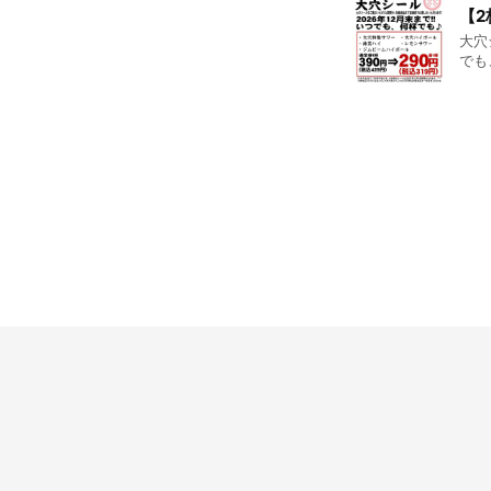
【
大穴
でも
用頂