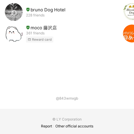
bruno Dog Hotel
228 friends
moco 藤沢店
361 friends
Reward card
@843wmxgb
© LY Corporation
Report
Other official accounts