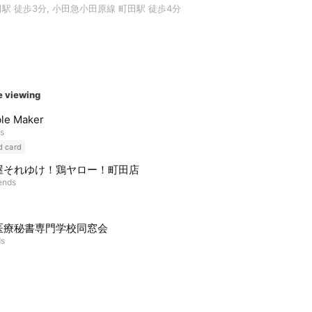
駅 徒歩3分, 小田急小田原線 町田駅 徒歩4分
e viewing
le Maker
ds
d card
屋それゆけ！鶏ヤロー！町田店
iends
医療秘書専門学校同窓会
ds