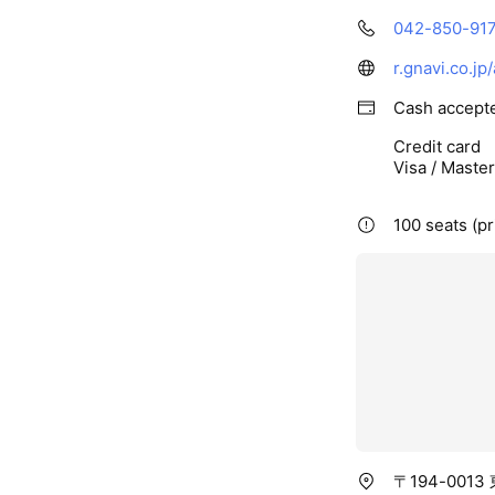
042-850-91
r.gnavi.co.j
Cash accept
Credit card
Visa / Maste
100 seats (pr
〒194-001