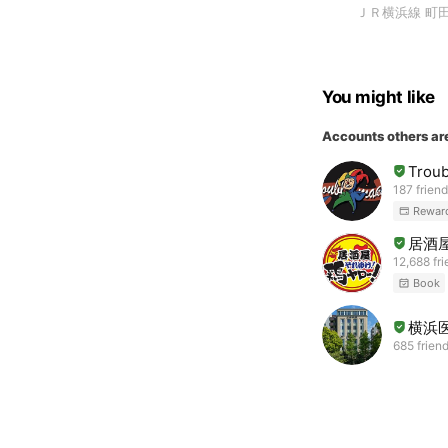
ＪＲ横浜線 町田
You might like
Accounts others ar
Troub
187 frien
Rewar
居酒
12,688 fr
Book
横浜
685 frien