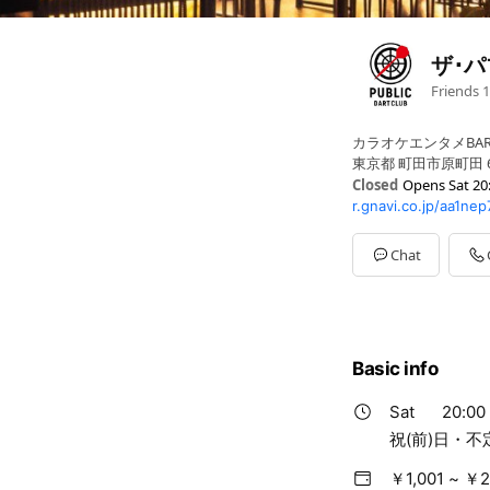
ザ･
Friends
1
カラオケエンタメBA
東京都 町田市原町田 6
Closed
Opens Sat 20
r.gnavi.co.jp/aa1ne
Mon
20:00 - 05:00
Tue
20:00 - 05:00
Wed
20:00 - 05:00
Chat
Thu
20:00 - 05:00
Fri
20:00 - 05:00
Sat
20:00 - 05:00
Sun
20:00 - 05:00
祝(前)日・不定休・
Basic info
Sat
20:00 
祝(前)日・
￥1,001 ~ ￥2