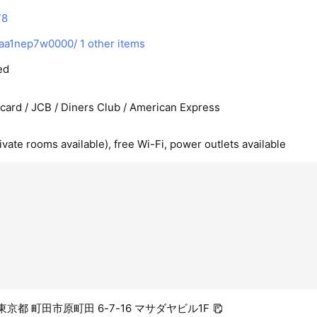
78
p/aa1nep7w0000/
1 other items
ed
rcard / JCB / Diners Club / American Express
ivate rooms available), free Wi-Fi, power outlets available
3 東京都 町田市原町田 6-7-16 マサダヤビル1F