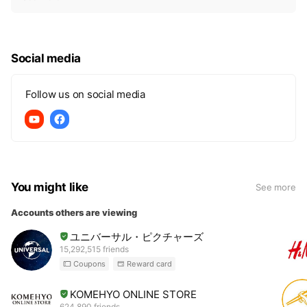
i
c
e
Social media
Follow us on social media
You might like
See more
Accounts others are viewing
ユニバーサル・ピクチャーズ
15,292,515 friends
Coupons
Reward card
KOMEHYO ONLINE STORE
624,890 friends