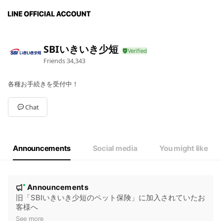
SBIいきいき少短
Friends
34,343
各種お手続きを受付中！
Chat
Announcements
Social media
You might like
N
Announcements
New
o
旧「SBIいきいき少短のペット保険」に加入されていたお
客様へ
t
See more