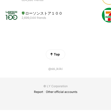
ローソンストア１００
2,699,044 friends
Top
@sbi_ikiiki
© LY Corporation
Report
Other official accounts