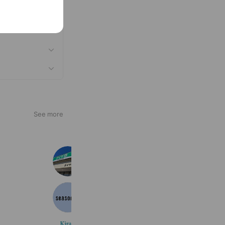
はできない」と
無期雇用契約に
See more
タイヤ館塩尻
171 friends
Coupons
seasorize
323 friends
ホワイトニングサロンKiratt 松本店