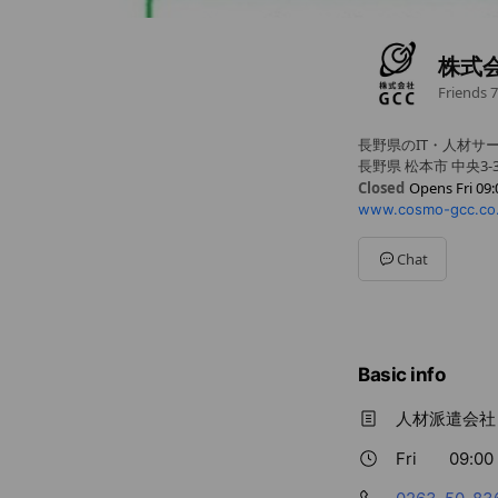
株式
Friends
7
長野県のIT・人材サ
長野県 松本市 中央3-
Closed
Opens Fri 09:
www.cosmo-gcc.co.
Sun
Closed
Mon
09:00 - 18:00
Tue
09:00 - 18:00
Chat
Wed
09:00 - 18:00
Thu
09:00 - 18:00
Fri
09:00 - 18:00
Sat
Closed
Basic info
人材派遣会社
Fri
09:00 