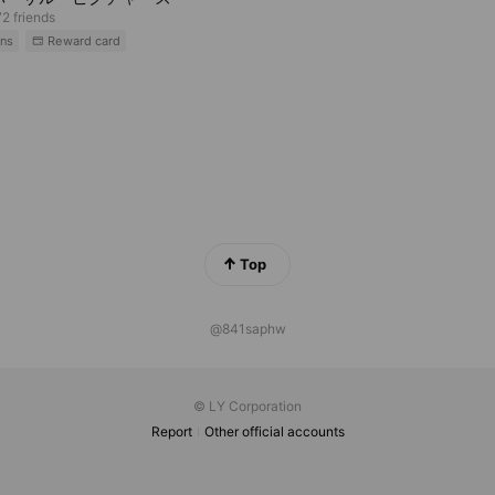
2 friends
ns
Reward card
Top
@841saphw
© LY Corporation
Report
Other official accounts