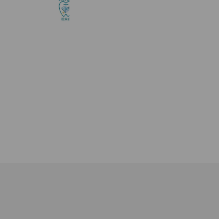
344 friends
Coupons
Reward card