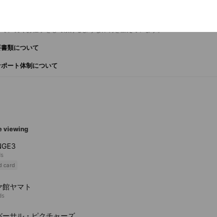
介しているのは、長期就業を前提とした「無期雇用派遣」のお仕事です。
限定の求人も紹介しています
用契約として入職頂きますが、派遣法には「同じ就業場所で3年以上働くこと
あるため、3年目までのタイミングで（お客様先からの評価・実績に応じて）
とで、長くお仕事をして頂けるような体制を整えています。
要書類について
サポート体制について
e viewing
NGE3
ds
d card
ヤ館ヤマト
ds
バーサル・ピクチャーズ