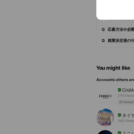
A
弊社が主に紹
※一部、期間
まずは有期雇
いうルールが
切り替えるこ
Q
応募方法や必
Q
就業決定後の
You might like
Accounts others ar
CHA
276 frien
Rewar
タイ
360 frien
ユニ