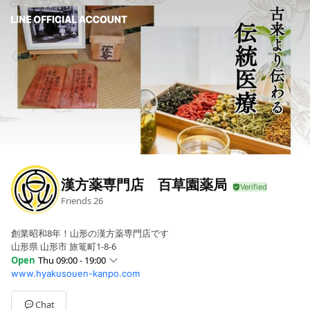
漢方薬専門店 百草園薬局
Friends
26
創業昭和8年！山形の漢方薬専門店です
山形県 山形市 旅篭町1-8-6
Open
Thu 09:00 - 19:00
www.hyakusouen-kanpo.com
Sun
00:00 - 00:00
Mon
09:00 - 19:00
Tue
09:00 - 19:00
Chat