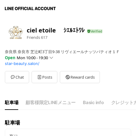
ciel etoile ｼｴﾙｴﾄﾜﾚ
Friends
617
奈良県 奈良市 芝辻町3丁目9-38 リヴィエールナッツパティオ１Ｆ
Open
Mon 10:00 - 19:30
star-beauty.salon/
Sun
10:00 - 19:30
Mon
10:00 - 19:30
Tue
10:00 - 19:30
Chat
Posts
Reward cards
Wed
10:00 - 19:30
Thu
10:00 - 19:30
Fri
10:00 - 19:30
Sat
10:00 - 19:30
駐車場
顧客様限定LINEメニュー
Basic info
クレジットカ
不定休。
駐車場