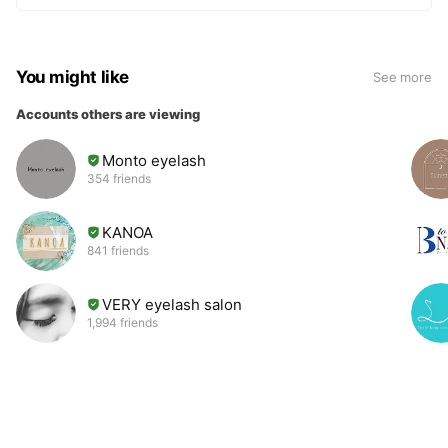
You might like
See more
Accounts others are viewing
Monto eyelash
354 friends
KANOA
841 friends
VERY eyelash salon
1,994 friends