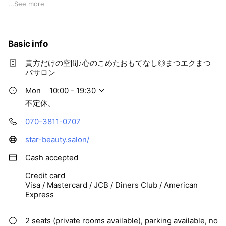
メーテルラッシュ ￥6000
...
See more
まつ毛パーマ/パリジェンヌ（下） ￥4300
まつ毛パーマ/パリジェンヌ（上下） ￥8800
（＋追加メニュー）
Basic info
ブラックダイヤモンドコーティング¥500
アイシャンプー ￥1100
貴方だけの空間♪心のこめたおもてなし◎まつエクまつ
トリートメント ¥1100
パサロン
◇【回数券】6回分パリジェンヌ/
Mon
10:00 - 19:30
次世代まつ毛パーマ ¥30000
不定休。
070-3811-0707
○まつげエクステ☆コーティング付
シングルフラットラッシュ80本 ￥4600
star-beauty.salon/
シングルフラットラッシュ100本 ￥5500
シングルフラットラッシュ120本 ￥6000
Cash accepted
シングルフラットラッシュ140本 ￥6600
Credit card
シングルフラットラッシュつけ放題 （2時間迄）￥7000
Visa / Mastercard / JCB / Diners Club / American
付替オフ ¥500
Express
オフのみ ¥Ⅰ500
2 seats (private rooms available), parking available, no
○アイブロウ