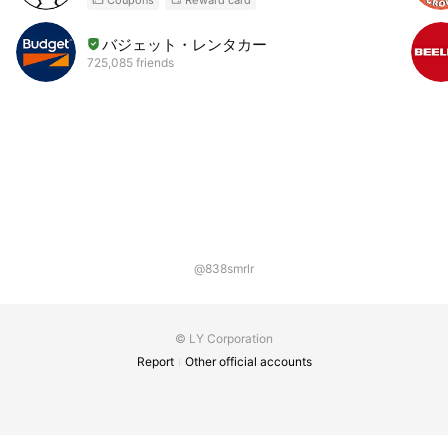
バジェット・レンタカー
725,085 friends
@838smrlr
© LY Corporation
Report
Other official accounts