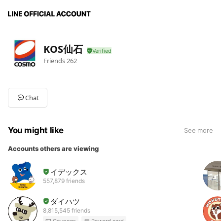
KOS仙石
Friends
262
Chat
You might like
See more
Accounts others are viewing
イデックス
557,879 friends
ダイハツ
8,815,545 friends
Coupons
Reward card