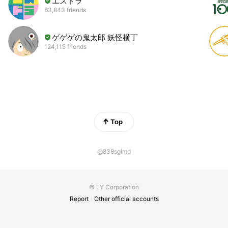
エスドラ
83,843 friends
ゲゲゲの鬼太郎 妖怪横丁
124,115 friends
Top
@838sgimd
© LY Corporation
Report
Other official accounts