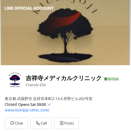
吉祥寺メディカルクリニック
Friends
654
東京都 武蔵野市 吉祥寺本町2-13-4 井野ビル202号室
Closed
Opens Sat 09:00
www.kichijoji-clinic.com/
Sun
Closed
Mon
09:00 - 18:00
Tue
09:00 - 18:00
Chat
Call
Posts
Wed
Closed