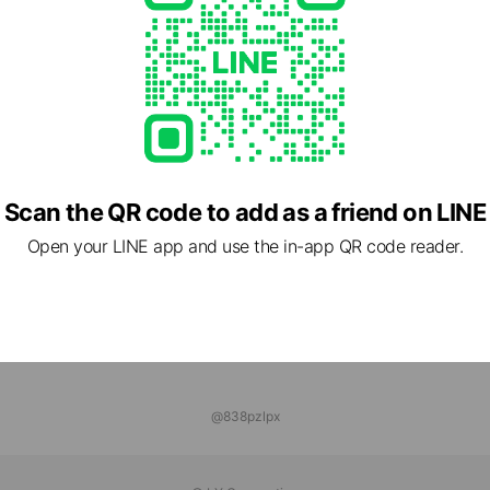
Investments
ds
ットハウス御茶ノ水店
nds
Scan the QR code to add as a friend on LINE
Open your LINE app and use the in-app QR code reader.
@838pzlpx