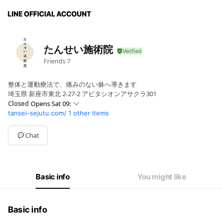
たんせい施術院
Friends
7
整体と運動療法で、痛みのない躰へ導きます
埼玉県 新座市東北 2-27-2 アビタシオンアサクラ301
Closed
Opens Sat 09:
tansei-sejutu.com/
1 other items
Sun
09: - 19:
Mon
09: - 19:01
Tue
09: - 19:
Chat
Wed
09: - 19:
Thu
09: - 19:
Fri
09: - 19:
Sat
09: - 19:
Basic info
You might like
当日予約は、19:00までですが、施術19:00以降もうけた
Basic info