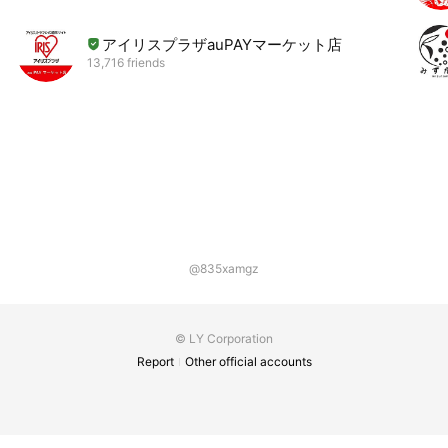
アイリスプラザauPAYマーケット店
13,716 friends
@835xamgz
© LY Corporation
Report
Other official accounts