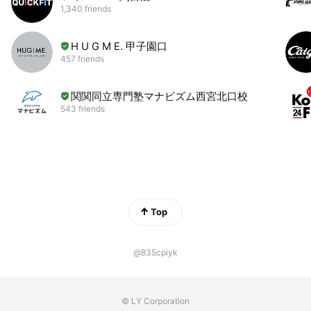
1,340 friends
H U G M E. 甲子園口
457 friends
関関同立専門塾マナビズム西宮北口校
543 friends
Top
@835cpiyk
© LY Corporation