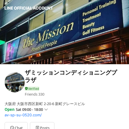
ザミッションコンディショニングプ
ラザ
Friends
330
大阪府 大阪市西区新町 2-20-6 新町グレースビル
Open
Sat 09:00 - 18:00
av-sp-su-0520.com/
Sat
09:00 - 18:00
Mon
10:00 - 20:00
Chat
Posts