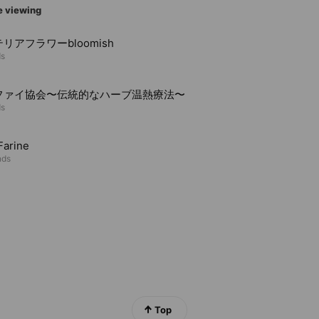
e viewing
リアフラワーbloomish
ds
ファイ協会〜伝統的なハーブ温熱療法〜
ds
Farine
nds
Top