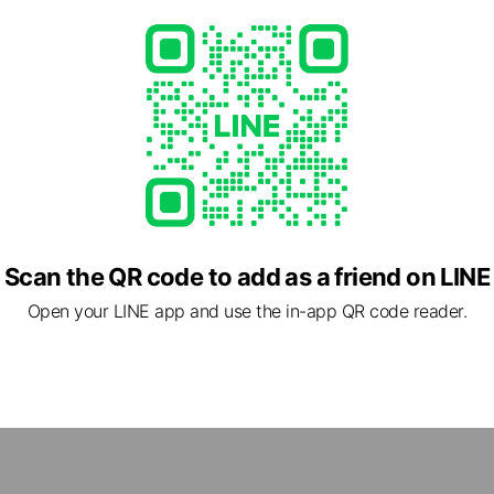
Scan the QR code to add as a friend on LINE
Open your LINE app and use the in-app QR code reader.
cial media