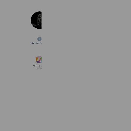
CARA-CAROフィトテラピースクール
531 friends
Reline Pilates
581 friends
めぐりヨガ
1,392 friends