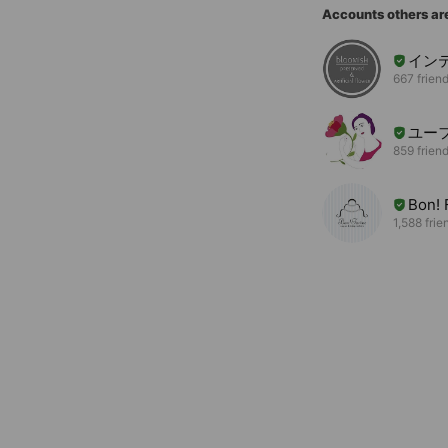
Accounts others ar
インテ
667 frien
ユー
859 frien
Bon! 
1,588 frie