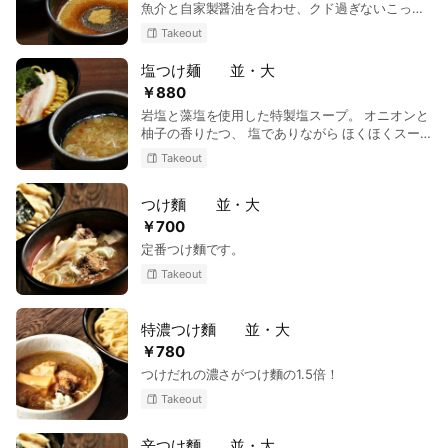
魚介と自家製醤油を合わせ、クド過ぎないこって
りスープに仕上げました。
Takeout
塩つけ麺 並・大
￥880
岩塩と藻塩を使用した特製塩スープ。 オニオンと
柚子の香りたつ、 塩でありながら ほくほくスー
プが出来上がりました。
Takeout
つけ麵 並・大
￥700
定番つけ麵です。
Takeout
特濃つけ麵 並・大
￥780
つけだれの濃さがつけ麵の1.5倍！
Takeout
辛つけ麵 並・大