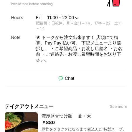
Please read before ordering.
Hours
Fri
11:00 - 22:00
肥後橋：日祝休、月～金11～1４、17半～22 土11
～1４
Note
★ トークから注文出来ます！ 店頭にて精
算。Pay Pay 払い可。 下記メニューより選
択し、 ・ご希望商品・お渡し店舗名 ・お名
前 ・ご連絡先・お渡し希望時間をお送り下
さい。
Chat
テイクアウトメニュー
See more
濃厚豚骨つけ麺 並・大
￥880
豚骨をクタクタになるまで煮込んだ 特製スープ。