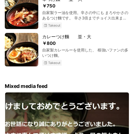
￥750
自家製ラー油を使用。辛さの中にも まろやかさの
あるつけ麵です。 辛さ3倍までチョイス出来ま
す。
Takeout
カレーつけ麵 並・大
￥800
自家製カレールーを使用した、 根強いファンの多
いつけ麵。
Takeout
Mixed media feed