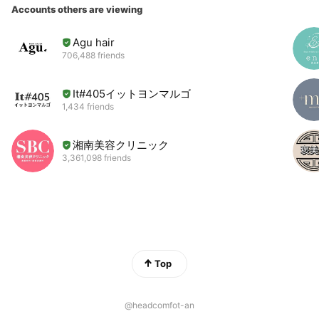
Accounts others are viewing
Agu hair
706,488 friends
It#405イットヨンマルゴ
1,434 friends
湘南美容クリニック
3,361,098 friends
Top
@headcomfot-an