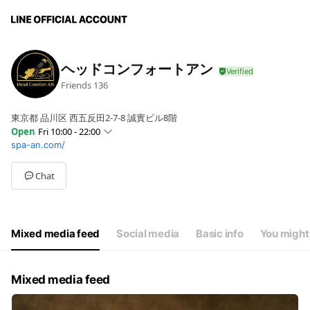
ヘッドコンフォートアン
Friends
136
東京都 品川区 西五反田2-7-8 誠實ビル8階
Open
Fri 10:00 - 22:00
spa-an.com/
Sun
10:00 - 22:00
Mon
10:00 - 22:00
Tue
10:00 - 22:00
Chat
Wed
10:00 - 22:00
Thu
10:00 - 22:00
Fri
10:00 - 22:00
Sat
10:00 - 22:00
Mixed media feed
Social media
Basic info
You might 
不定休
Mixed media feed