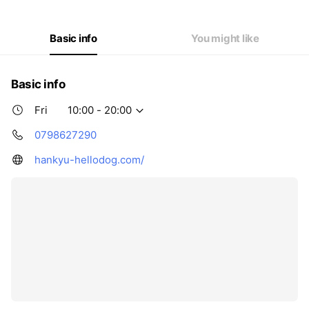
Basic info
You might like
Basic info
Fri
10:00 - 20:00
0798627290
hankyu-hellodog.com/