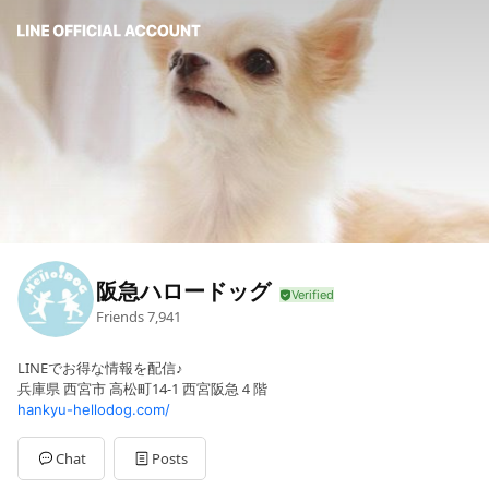
阪急ハロードッグ
Friends
7,941
LINEでお得な情報を配信♪
兵庫県 西宮市 高松町14-1 西宮阪急４階
hankyu-hellodog.com/
Chat
Posts