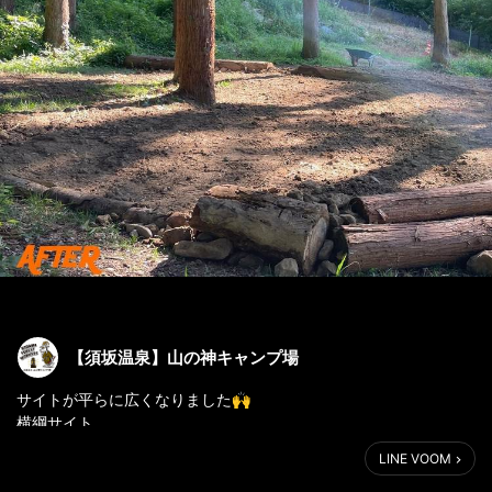
【須坂温泉】山の神キャンプ場
サイトが平らに広くなりました🙌
横綱サイト
でいだらぼっちサイト
LINE VOOM
飛鳥サイト
が土埋立てホヤホヤです⛺️