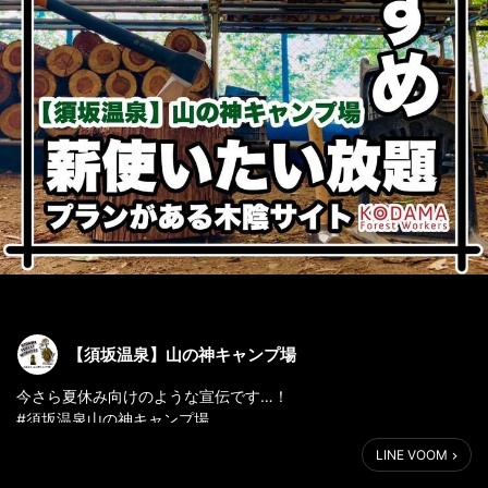
【須坂温泉】山の神キャンプ場
今さら夏休み向けのような宣伝です…！
#須坂温泉山の神キャンプ場
#サマーランド
LINE VOOM
#須坂温泉古城荘