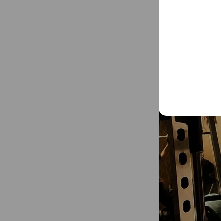
夏に向けてダイエ
かなり増えてきてい
細かいフォームま
...
See more
最短で理想の身体
パーソナルトレ