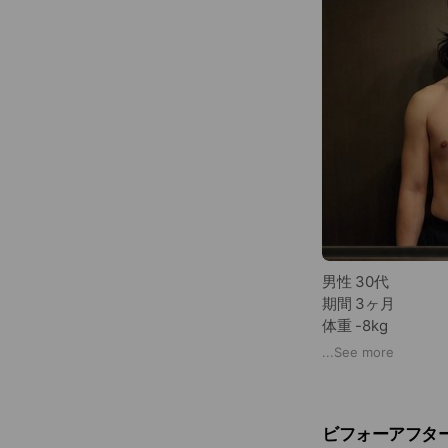
男性 30代
期間 3ヶ月
体重 -8kg
体脂肪率 -7%
...
See more
週1～2回のトレー
ビフォーアフタ