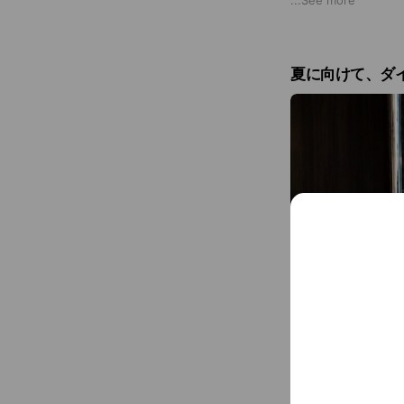
...
See more
※毎日外食あり
夏に向けて、ダ