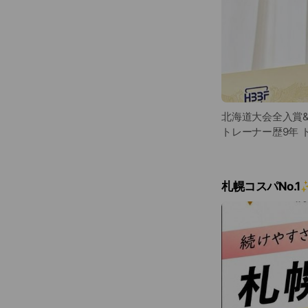
北海道大会全入賞&
トレーナー歴9年 
札幌コスパNo.1✨