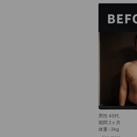
男性 40代
期間 2ヶ月
体重 -3kg
体脂肪率 -3%