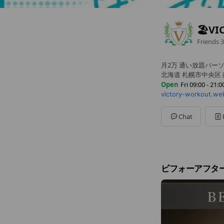
🏖️V
Friends
3
月2万 通い放題パー
北海道 札幌市中央区 南
Open
Fri 09:00 - 21:0
victory-workout.w
Sun
09:00 - 21:00
Mon
00:00 - 00:00
Tue
09:00 - 21:00
Chat
Wed
09:00 - 21:00
Thu
09:00 - 21:00
Fri
09:00 - 21:00
Sat
09:00 - 21:00
定休日:毎週月曜日、
ビフォーアフタ