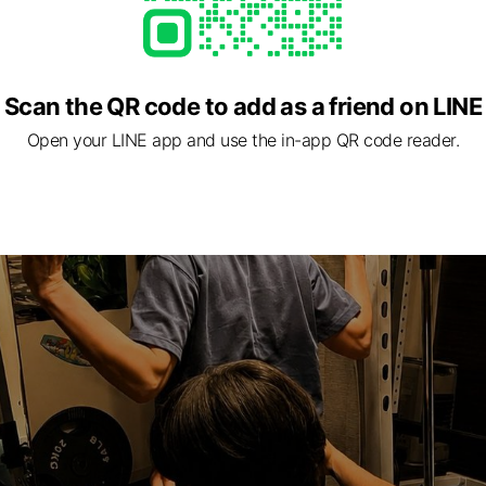
ットを始める方、
ます💪🔥
で丁寧にサポートし、
Scan the QR code to add as a friend on LINE
づくりを目指します✨️
Open your LINE app and use the in-app QR code reader.
ーニングの様子