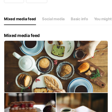
Wed
Closed
Thu
09:30 - 18:30
Fri
09:30 - 18:30
Sat
09:00 - 18:00
Mixed media feed
Social media
Basic info
You might 
水曜定休 （祝日の場合は翌木曜日定休）
Mixed media feed