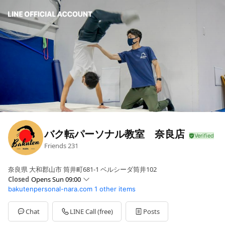
バク転パーソナル教室 奈良店
Friends
231
奈良県 大和郡山市 筒井町681-1 ベルシーダ筒井102
Closed
Opens Sun 09:00
bakutenpersonal-nara.com
1 other items
Sun
09:00 - 21:00
Mon
09:00 - 21:00
Tue
09:00 - 21:00
Chat
LINE Call (free)
Posts
Wed
09:00 - 21:00