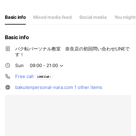
Thu
Closed
Fri
Closed
Sat
09:00 - 21:00
Basic info
Mixed media feed
Social media
You might 
Basic info
バク転パーソナル教室 奈良店の初回問い合わせLINEで
す！
Sun
09:00 - 21:00
Free call
LINE Call
bakutenpersonal-nara.com
1 other items