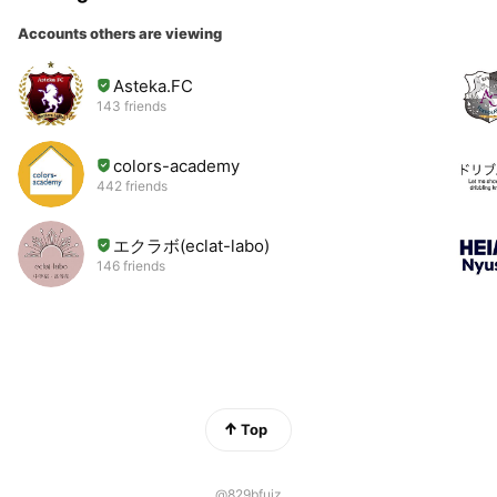
Accounts others are viewing
Asteka.FC
143 friends
colors-academy
442 friends
エクラボ(eclat-labo)
146 friends
Top
@829bfuiz