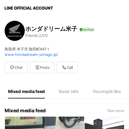
ホンダドリーム米子
Friends
2,572
鳥取県 米子市 陰田町647-1
www.hondadream-yonago.jp/
Chat
Posts
Call
Mixed media feed
Basic info
You might like
Mixed media feed
See more