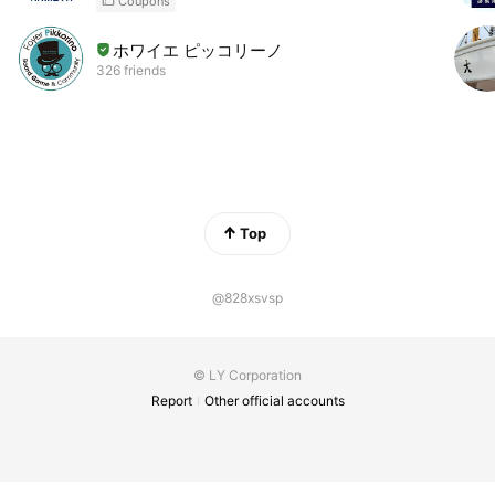
Coupons
ホワイエ ピッコリーノ
326 friends
Top
@828xsvsp
© LY Corporation
Report
Other official accounts