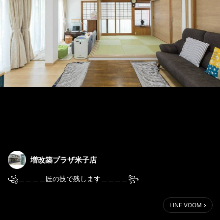
増改築プラザ米子店
꧁＿＿＿＿匠の技で残します＿＿＿＿꧂
LINE VOOM
新築当初、こだわって建てたお家🏡
特に和室の雪見障子は憧れて付けました！