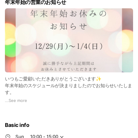
年末年始の営業のお知らせ
み、20%OFF✨となります。
定価のメニューと化粧品を足した合計でも適用できます♪
使用可能なものは
商品は、リセラとフェースの
基礎化粧品
サプリ系
ヘアケア類
メイク
✖️使用不可
容器、ボトル、パフ、ケースは対象外
×プレゼントエステの併用不可
いつもご愛顧いただきありがとうございます✨
×リセライーツ、ここちあなど、一部製品は対象外
年末年始のスケジュールが決まりましたのでお知らせいたしま
×まつげ・眉毛関係の商品は対象外
す。
...
See more
◯InstagramまたはLINEお友達の方に向けたキャンペーンです
12月28日(日)10〜15:00
ので、まだの方はフォロー&友だち追加の上、ご来店時にスタ
12月29日(月)〜1月4日(日)休業
ッフに画面提示ください。
1月5日(月)10〜19:00
Basic info
2026年もお越し頂く皆様に輝く笑顔になっていただきたいの
ありがたいことに年末はすでに満席の日も出てまいりました。
Sun
10:00 - 15:00