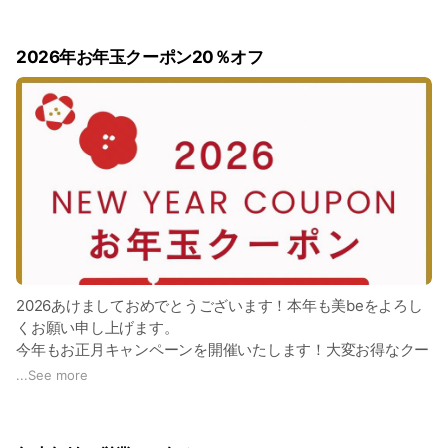
す。
今後はホットペッパービューティー、公式LINE、次回予約をご
2026年お年玉クーポン20％オフ
利用くださいませ。
ご不便をおかけしますが何とぞよろしくお願い申し上げます。
なお、お問い合わせは当店の公式LINEをご利用いただけると幸
いです。
何とぞご理解、ご協力のほどよろしくお願い申し上げます。
2026あけましておめでとうございます！本年も美beをよろし
くお願い申し上げます。
今年もお正月キャンペーンを開催いたします！大変お得なクー
ポンとなりますのでぜひご利用くださいませ✨
...
See more
有効期限は2/28(土)まで！
お1人様、当日1回のお会計時の合計が税込11000円以上の方の