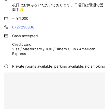
で美容を通して最高の技術を提供出来たら、と日々精進して参
ご予定と合わせてお早めのご予約をおすすめします♪
祝日はお休みをいただいております。日曜日は隔週で営
ります！
業中✨
お気軽にお問合せくださいませ😊✨
スタッフ一同
~ ￥1,000
皆さまのご来店をお待ちしております♪
0727290838
#まつげパーマ
Cash accepted
#箕面マツエク
#フラットラッシュ
Credit card
Visa / Mastercard / JCB / Diners Club / American
#箕面まつ毛カール
Express
#箕面まつげパーマ
#箕面美容
#箕面美眉スタイリング
Private rooms available, parking available, no smoking
#ブロウラミネーション大阪
#ラッシュアディクト正規取扱店
#大阪北摂
#まつ毛エクステサロン
#まつ毛育毛
#箕面萱野駅すぐ
#無料駐車場完備
当店向かって右側の駐車場の1.2.3番をお使いください