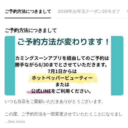
Thu
10:00 - 19:00
Fri
10:00 - 19:00
ご予約方法につきまして
2026年お年玉クーポン20％オフ
Sat
10:00 - 19:00
祝日はお休みをいただいております。日曜日は隔週で営業中✨
ご予約方法につきまして
いつも当店をご愛顧いただきありがとうございます。
この度、ご予約方法を一部変更させていたたくことになりまし
た。
...
See more
カミングスーンアプリを経由してのご予約は6/30までとなりま