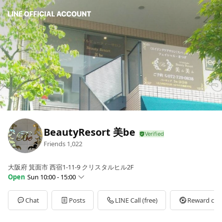
BeautyResort 美be
Friends
1,022
大阪府 箕面市 西宿1-11-9 クリスタルヒル2F
Open
Sun 10:00 - 15:00
Sun
10:00 - 15:00
Mon
10:00 - 19:00
Chat
Posts
LINE Call (free)
Reward car
Tue
10:00 - 19:00
Wed
10:00 - 19:00