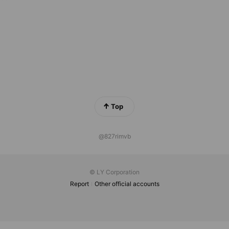
Top
@827rimvb
© LY Corporation
Report
Other official accounts