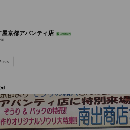
す屋京都アバンティ店
90
Posts
ed