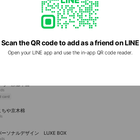
Scan the QR code to add as a friend on LINE
Open your LINE app and use the in-app QR code reader.
e viewing
いろ 京都本店
nds
d card
こちや京木棉
ds
ーソナルデザイン LUXE BOX
nds