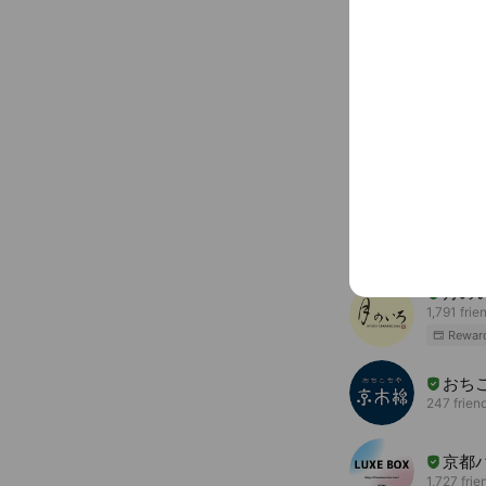
You might like
Accounts others ar
月の
1,791 frie
Rewar
おち
247 frien
京都パ
1,727 frie