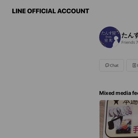
たん
Friends
7
Chat
Mixed media fe