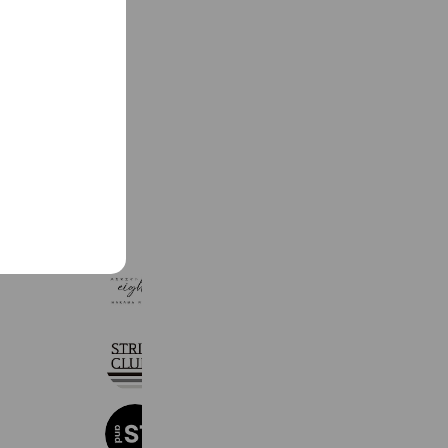
See more
ハカマエイト
6,098 friends
ストライプクラブ
4,973,694 friends
and ST / アンドエスティ
13,504,739 friends