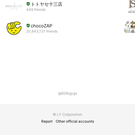
トトヤセ十三店
449 friends
chocoZAP
20,643,131 friends
@826rgygx
© LY Corporation
Report
Other official accounts