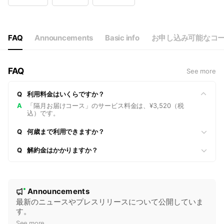
Wed
10:00 - 17:00
Thu
10:00 - 17:00
Fri
10:00 - 17:00
Sat
Closed
FAQ
Announcements
Basic info
お申し込み可能なコ
FAQ
See more
Q
利用料金はいくらですか？
A
「隔月お届けコース」のサービス料金は、¥3,520（税
込）です。
Q
何歳まで利用できますか？
Q
解約金はかかりますか？
N
Announcements
New
o
最新のニュースやプレスリリースについて公開していま
す。
t
See more