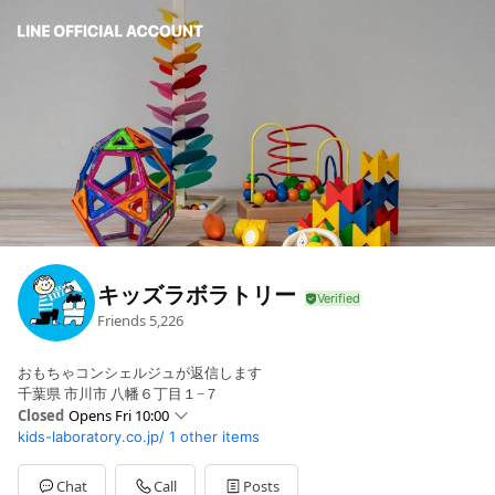
キッズラボラトリー
Friends
5,226
おもちゃコンシェルジュが返信します
千葉県 市川市 八幡６丁目１−７
Closed
Opens Fri 10:00
kids-laboratory.co.jp/
1 other items
Sun
Closed
Mon
10:00 - 17:00
Tue
10:00 - 17:00
Chat
Call
Posts