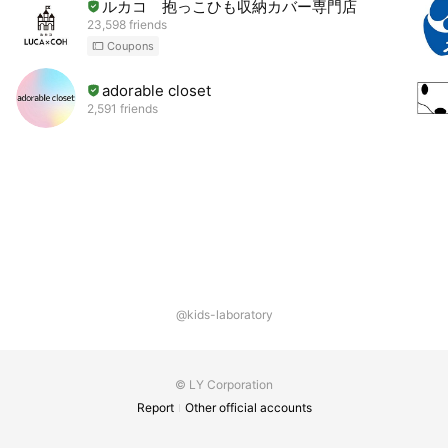
ルカコ 抱っこひも収納カバー専門店
23,598 friends
Coupons
adorable closet
2,591 friends
@kids-laboratory
© LY Corporation
Report
Other official accounts