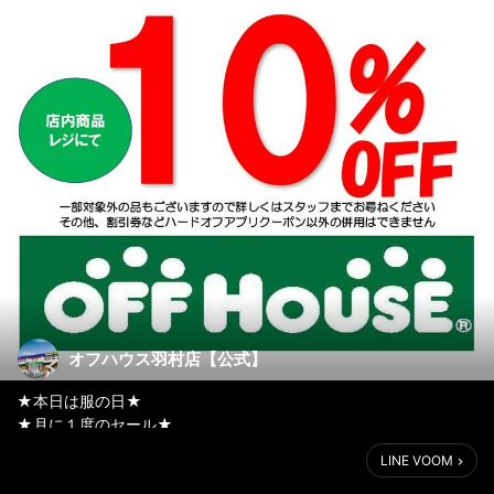
オフハウス羽村店【公式】
★本日は服の日★
★月に１度のセール★
LINE VOOM
本日２９日は月に１度の『服の日』セールです