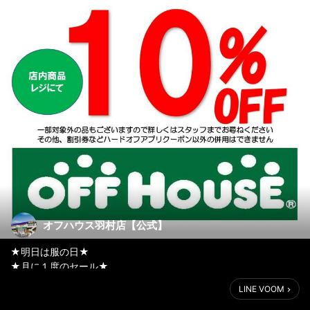
オフハウス羽村店【公式】
★明日は服の日★
★月に１度のセール★
LINE VOOM
明日２９日は月に１度の『服の日』セールです