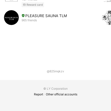
Reward card
PLEASURE SAUNA TLM
965 friends
@825mqkzv
© LY Corporation
Report
Other official accounts