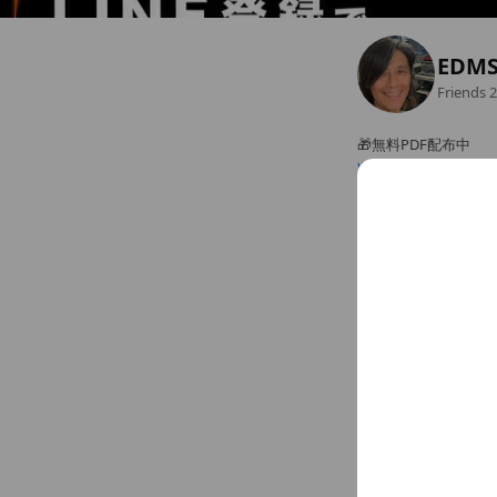
EDM
Friends
2
🎁無料PDF配布中
www.edms.eclipsemu
Chat
Basic info
www.edms.ec
You might like