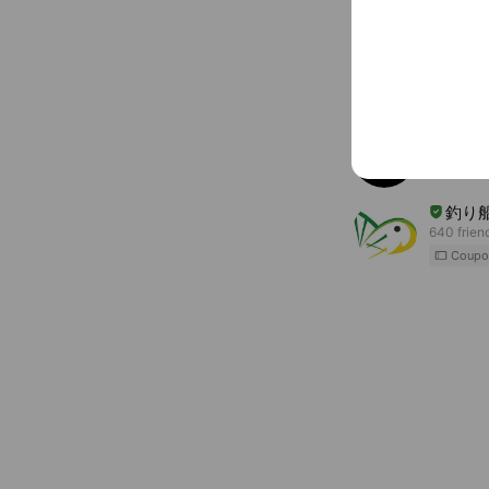
Accounts others ar
AMS
236 frien
Aud
231 frien
釣り
640 frien
Coupo