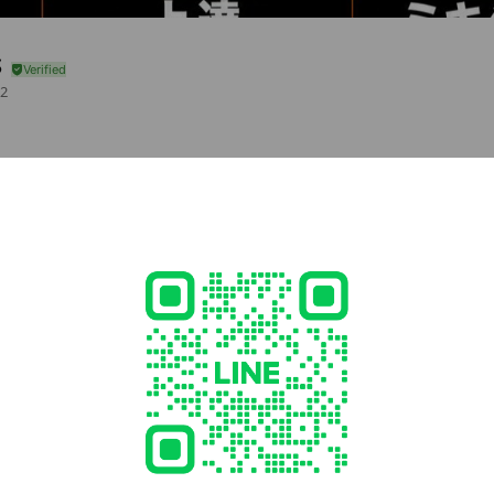
S
2
sic.biz/
lipsemusic.biz/