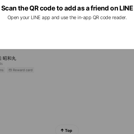
e viewing
Scan the QR code to add as a friend on LINE
Open your LINE app and use the in-app QR code reader.
 GOLF
ds
i宮城野
ds
船 昭和丸
ds
ns
Reward card
Top