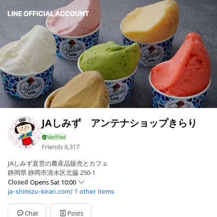
JAしみず アンテナショップきらり
Friends
6,317
JAしみず直営の農産品販売とカフェ
静岡県 静岡市清水区北脇 250-1
Closed
Opens Sat 10:00
ja-shimizu-kirari.com/
1 other items
Sun
10:00 - 17:00
Mon
10:00 - 17:00
Tue
00:00 - 00:00
Chat
Posts