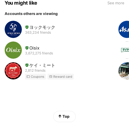
You might like
See more
Accounts others are viewing
ヨックモック
363,234 friends
Oisix
3,672,275 friends
ケイ・ミート
2,812 friends
Coupons
Reward card
Top