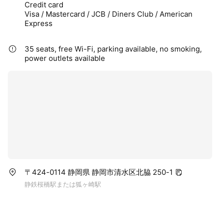
Credit card
Visa / Mastercard / JCB / Diners Club / American
Express
35 seats, free Wi-Fi, parking available, no smoking,
power outlets available
〒424-0114 静岡県 静岡市清水区北脇 250-1
静鉄桜橋駅または狐ヶ崎駅